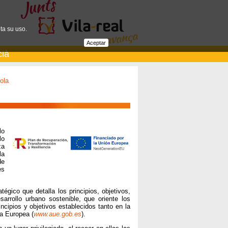
ta su uso.
Aceptar
cià
ola
lo
lo
za
la
de
es
gico que detalla los principios, objetivos,
arrollo urbano sostenible, que oriente los
ncipios y objetivos establecidos tanto en la
a Europea (
www.aue.gob.es
).