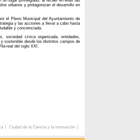
n lugar privilegiado, al recaer en ellas las
los urbanos y protagonizan el desarrollo en
por el Pleno Municipal del Ayuntamiento de
trategia y las acciones a llevar a cabo hasta
ludable y concienciada.
, sociedad cívica organizada, entidades,
o y sostenible desde los distintos campos de
la-real del siglo XXI.
ca
Ciudad de la Ciencia y la Innovación