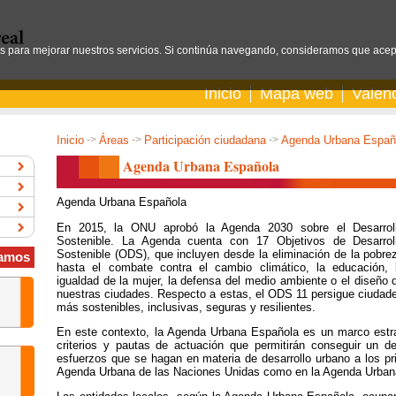
os para mejorar nuestros servicios. Si continúa navegando, consideramos que acep
Inicio
Mapa web
Valen
Inicio
->
Áreas
->
Participación ciudadana
->
Agenda Urbana Españ
Agenda Urbana Española
Agenda Urbana Española
En 2015, la ONU aprobó la Agenda 2030 sobre el Desarrol
Sostenible. La Agenda cuenta con 17 Objetivos de Desarrol
Sostenible (ODS), que incluyen desde la eliminación de la pobre
amos
hasta el combate contra el cambio climático, la educación, 
igualdad de la mujer, la defensa del medio ambiente o el diseño 
nuestras ciudades. Respecto a estas, el ODS 11 persigue ciudad
más sostenibles, inclusivas, seguras y resilientes.
En este contexto, la Agenda Urbana Española es un marco estraté
criterios y pautas de actuación que permitirán conseguir un des
esfuerzos que se hagan en materia de desarrollo urbano a los pri
Agenda Urbana de las Naciones Unidas como en la Agenda Urban