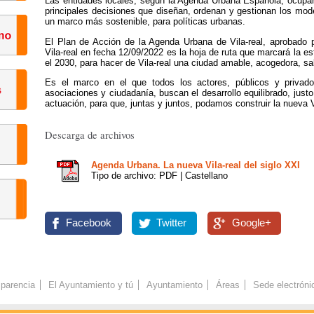
Las entidades locales, según la Agenda Urbana Española, ocupan u
principales decisiones que diseñan, ordenan y gestionan los mode
un marco más sostenible, para políticas urbanas.
El Plan de Acción de la Agenda Urbana de Vila-real, aprobado 
Vila-real en fecha 12/09/2022 es la hoja de ruta que marcará la es
el 2030, para hacer de Vila-real una ciudad amable, acogedora, sa
Es el marco en el que todos los actores, públicos y privados
asociaciones y ciudadanía, buscan el desarrollo equilibrado, just
actuación, para que, juntas y juntos, podamos construir la nueva Vi
Descarga de archivos
Agenda Urbana. La nueva Vila-real del siglo XXI
Tipo de archivo: PDF | Castellano
Facebook
Twitter
Google+
parencia
El Ayuntamiento y tú
Ayuntamiento
Áreas
Sede electróni