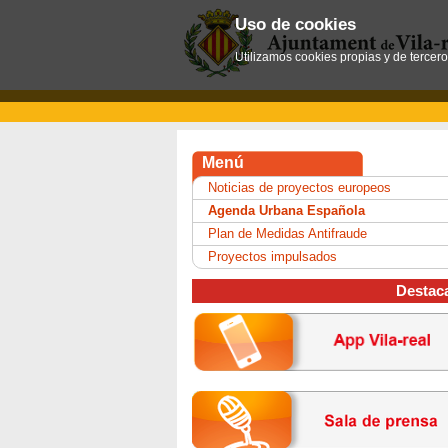
Uso de cookies
Utilizamos cookies propias y de tercer
Menú
Noticias de proyectos europeos
Agenda Urbana Española
Plan de Medidas Antifraude
Proyectos impulsados
Destac