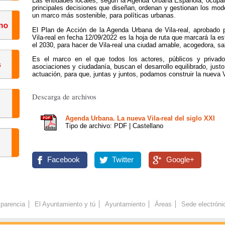
Las entidades locales, según la Agenda Urbana Española, ocupan u
principales decisiones que diseñan, ordenan y gestionan los mode
un marco más sostenible, para políticas urbanas.
El Plan de Acción de la Agenda Urbana de Vila-real, aprobado 
Vila-real en fecha 12/09/2022 es la hoja de ruta que marcará la es
el 2030, para hacer de Vila-real una ciudad amable, acogedora, sa
Es el marco en el que todos los actores, públicos y privados
asociaciones y ciudadanía, buscan el desarrollo equilibrado, just
actuación, para que, juntas y juntos, podamos construir la nueva Vi
Descarga de archivos
Agenda Urbana. La nueva Vila-real del siglo XXI
Tipo de archivo: PDF | Castellano
Facebook
Twitter
Google+
parencia
El Ayuntamiento y tú
Ayuntamiento
Áreas
Sede electróni