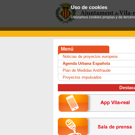
Uso de cookies
Utilizamos cookies propias y de tercer
Menú
Noticias de proyectos europeos
Agenda Urbana Española
Plan de Medidas Antifraude
Proyectos impulsados
Destac