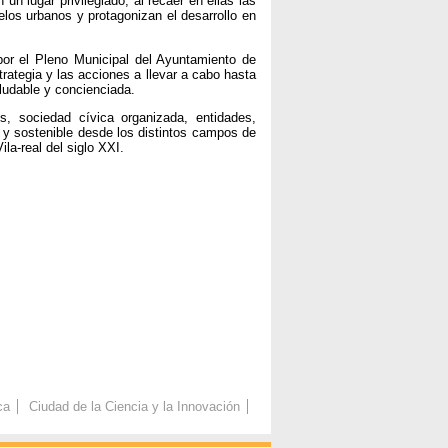
n lugar privilegiado, al recaer en ellas las
los urbanos y protagonizan el desarrollo en
por el Pleno Municipal del Ayuntamiento de
trategia y las acciones a llevar a cabo hasta
ludable y concienciada.
, sociedad cívica organizada, entidades,
o y sostenible desde los distintos campos de
la-real del siglo XXI.
ca
Ciudad de la Ciencia y la Innovación