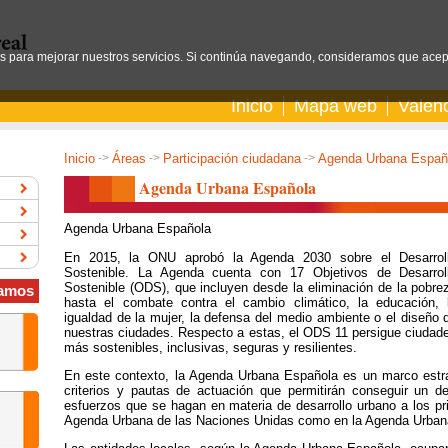
os para mejorar nuestros servicios. Si continúa navegando, consideramos que acep
Inicio
Mapa web
Valen
Inicio
->
Áreas
->
Participación ciudadana
->
Agenda Urbana Españ
Agenda Urbana Española
Agenda Urbana Española
En 2015, la ONU aprobó la Agenda 2030 sobre el Desarrol
Sostenible. La Agenda cuenta con 17 Objetivos de Desarrol
Sostenible (ODS), que incluyen desde la eliminación de la pobre
amos
hasta el combate contra el cambio climático, la educación, 
igualdad de la mujer, la defensa del medio ambiente o el diseño 
nuestras ciudades. Respecto a estas, el ODS 11 persigue ciudad
más sostenibles, inclusivas, seguras y resilientes.
En este contexto, la Agenda Urbana Española es un marco estraté
criterios y pautas de actuación que permitirán conseguir un des
esfuerzos que se hagan en materia de desarrollo urbano a los pri
Agenda Urbana de las Naciones Unidas como en la Agenda Urban