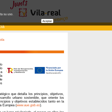
ta su uso.
Aceptar
cià
ola
lo
lo
za
la
de
es
gico que detalla los principios, objetivos,
arrollo urbano sostenible, que oriente los
ncipios y objetivos establecidos tanto en la
a Europea (
www.aue.gob.es
).