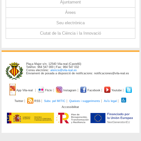
Ajuntament
Àrees
Seu electrònica
Ciutat de la Ciència i la Innovació
Plaça Major s/n. 12540 Vila-real (Castelló)
Telèfon: 964 547 000 | Fax: 964 547 032
Correu electrònic:
atencio@vila-real.es
Enviament de posada a disposició de notificacions: notificaciones@vila-real.es
App Vila-real
Flickr
Instagram
Facebook
Youtube
Twitter
RSS
Subv. pel MITIC
Queixes i suggeriments
Avís legal
Accessibilitat