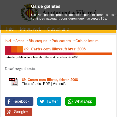
Ús de galletes
Utilitzem galletes pròpies i de tercers per a millorar els nostr
continueu navegant, considerem que n’accepteu l’ús.
Inici
Mapa web
Castellano
Inici
->
Àrees
->
Biblioteques
->
Publicacions
->
Guia de lectura
69. Cartes com llibres, febrer, 2008
data de publicació a la web:
dilluns, 4 de febrer de 2008
Descàrrega d’arxius
69. Cartes com llibres, febrer, 2008
Tipus d'arxiu: PDF | Valencià
Facebook
Twitter
WhatsApp
Google+