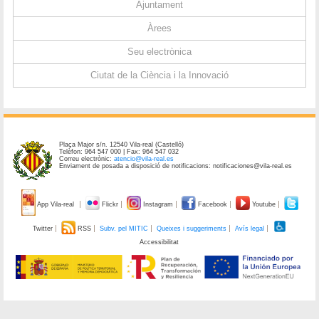
Ajuntament
Àrees
Seu electrònica
Ciutat de la Ciència i la Innovació
Plaça Major s/n. 12540 Vila-real (Castelló)
Telèfon: 964 547 000 | Fax: 964 547 032
Correu electrònic:
atencio@vila-real.es
Enviament de posada a disposició de notificacions: notificaciones@vila-real.es
App Vila-real
Flickr
Instagram
Facebook
Youtube
Twitter
RSS
Subv. pel MITIC
Queixes i suggeriments
Avís legal
Accessibilitat