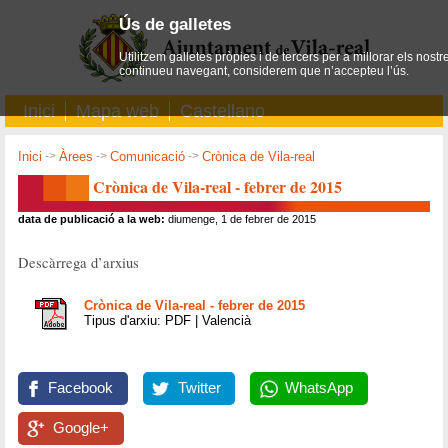
Ús de galletes
Utilitzem galletes pròpies i de tercers per a millorar els nostr
continueu navegant, considerem que n’accepteu l’ús.
Inici
Mapa web
Castellano
Inici
->
Àrees
->
Comunicació
->
Crònica de Vila-real
Crònica de Vila-real - febrer de 2015
data de publicació a la web:
diumenge, 1 de febrer de 2015
Descàrrega d’arxius
Crònica de Vila-real - febrer de 2015
Tipus d'arxiu: PDF | Valencià
Facebook
Twitter
WhatsApp
Google+