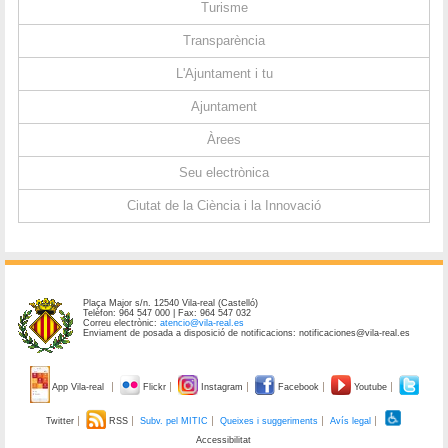
Turisme
Transparència
L'Ajuntament i tu
Ajuntament
Àrees
Seu electrònica
Ciutat de la Ciència i la Innovació
Plaça Major s/n. 12540 Vila-real (Castelló)
Telèfon: 964 547 000 | Fax: 964 547 032
Correu electrònic:
atencio@vila-real.es
Enviament de posada a disposició de notificacions: notificaciones@vila-real.es
App Vila-real
Flickr
Instagram
Facebook
Youtube
Twitter
RSS
Subv. pel MITIC
Queixes i suggeriments
Avís legal
Accessibilitat