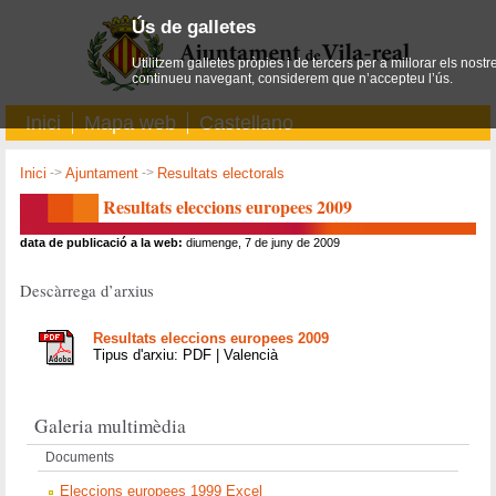
Ús de galletes
Utilitzem galletes pròpies i de tercers per a millorar els nostr
continueu navegant, considerem que n’accepteu l’ús.
Inici
Mapa web
Castellano
Inici
->
Ajuntament
->
Resultats electorals
Resultats eleccions europees 2009
data de publicació a la web:
diumenge, 7 de juny de 2009
Descàrrega d’arxius
Resultats eleccions europees 2009
Tipus d'arxiu: PDF | Valencià
Galeria multimèdia
Documents
Eleccions europees 1999 Excel