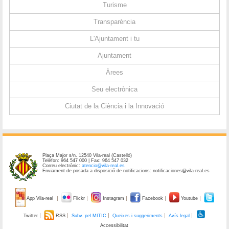
Turisme
Transparència
L'Ajuntament i tu
Ajuntament
Àrees
Seu electrònica
Ciutat de la Ciència i la Innovació
Plaça Major s/n. 12540 Vila-real (Castelló)
Telèfon: 964 547 000 | Fax: 964 547 032
Correu electrònic:
atencio@vila-real.es
Enviament de posada a disposició de notificacions: notificaciones@vila-real.es
App Vila-real
Flickr
Instagram
Facebook
Youtube
Twitter
RSS
Subv. pel MITIC
Queixes i suggeriments
Avís legal
Accessibilitat