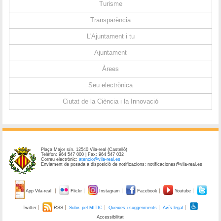
Turisme
Transparència
L'Ajuntament i tu
Ajuntament
Àrees
Seu electrònica
Ciutat de la Ciència i la Innovació
Plaça Major s/n. 12540 Vila-real (Castelló)
Telèfon: 964 547 000 | Fax: 964 547 032
Correu electrònic:
atencio@vila-real.es
Enviament de posada a disposició de notificacions: notificaciones@vila-real.es
App Vila-real
Flickr
Instagram
Facebook
Youtube
Twitter
RSS
Subv. pel MITIC
Queixes i suggeriments
Avís legal
Accessibilitat