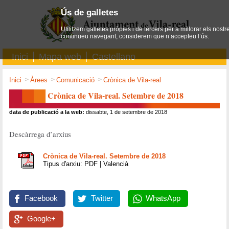
Ús de galletes
Utilitzem galletes pròpies i de tercers per a millorar els nostr
continueu navegant, considerem que n’accepteu l’ús.
Inici
Mapa web
Castellano
Inici
->
Àrees
->
Comunicació
->
Crònica de Vila-real
Crònica de Vila-real. Setembre de 2018
data de publicació a la web:
dissabte, 1 de setembre de 2018
Descàrrega d’arxius
Crònica de Vila-real. Setembre de 2018
Tipus d'arxiu: PDF | Valencià
Facebook
Twitter
WhatsApp
Google+