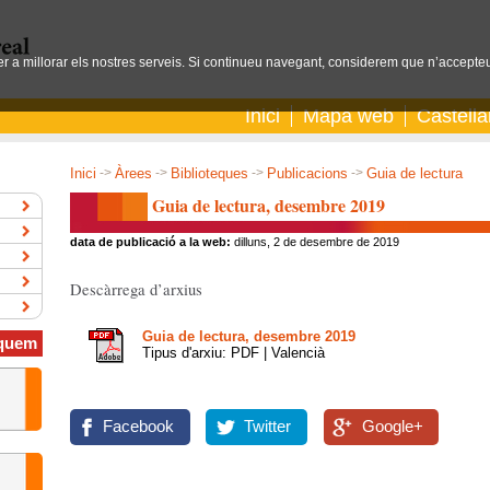
per a millorar els nostres serveis. Si continueu navegant, considerem que n’accepteu
Inici
Mapa web
Castell
Inici
->
Àrees
->
Biblioteques
->
Publicacions
->
Guia de lectura
Guia de lectura, desembre 2019
data de publicació a la web:
dilluns, 2 de desembre de 2019
Descàrrega d’arxius
Guia de lectura, desembre 2019
quem
Tipus d'arxiu: PDF | Valencià
Facebook
Twitter
Google+