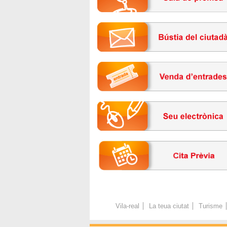
Vila-real
La teua ciutat
Turisme