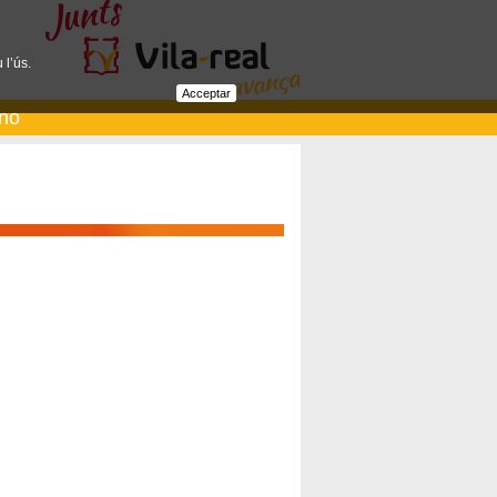
 l’ús.
Acceptar
ano