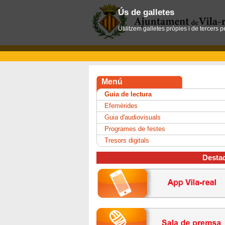
Ús de galletes
Utilitzem galletes pròpies i de tercers 
Menú
Guia de lectura
Efemèrides
Guia d'audiovisuals
Programes de festes
Tresors digitals
Desta