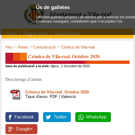
Ús de galletes
Utilitzem galletes pròpies i de tercers per a millorar els nostr
continueu navegant, considerem que n’accepteu l’ús.
Inici
Mapa web
Castellano
Inici
->
Àrees
->
Comunicació
->
Crònica de Vila-real
Crònica de Vila-real. Octubre 2020
data de publicació a la web:
dijous, 1 d'octubre de 2020
Descàrrega d’arxius
Crònica de Vila-real. Octubre 2020
Tipus d'arxiu: PDF | Valencià
Facebook
Twitter
WhatsApp
Google+