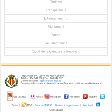
Turisme
Transparència
L'Ajuntament i tu
Ajuntament
Àrees
Seu electrònica
Ciutat de la Ciència i la Innovació
Plaça Major s/n. 12540 Vila-real (Castelló)
Telèfon: 964 547 000 | Fax: 964 547 032
Correu electrònic:
atencio@vila-real.es
Enviament de posada a disposició de notificacions: notificaciones@vila-real.es
App Vila-real
Flickr
Instagram
Facebook
Youtube
Twitter
RSS
Subv. pel MITIC
Queixes i suggeriments
Avís legal
Accessibilitat