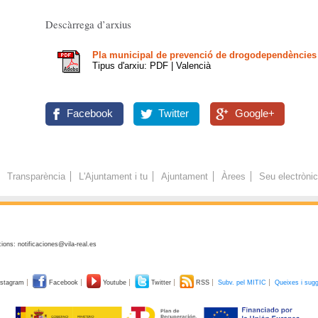
Descàrrega d’arxius
Pla municipal de prevenció de drogodependències
Tipus d'arxiu: PDF | Valencià
Facebook
Twitter
Google+
Transparència
L'Ajuntament i tu
Ajuntament
Àrees
Seu electròni
ions: notificaciones@vila-real.es
stagram
Facebook
Youtube
Twitter
RSS
Subv. pel MITIC
Queixes i sug