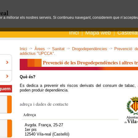
per a millorar els nostres serveis. Si continueu navegant, considerem que n’accepteu
Inici
Mapa web
Castell
Inici
->
Àrees
->
Sanitat
->
Drogodependències
->
Prevenció de
addictius "UPCCA".
Prevenció de les Drogodependències i altres
Què és?
Es dedica a prevenir els riscos derivats del consum de tabac, 
quem
poden produir dependència.
adreça i dades de contacte
Adreça
Avgda. França, 25-27
1er pis
12540 Vila-real (Castelló)