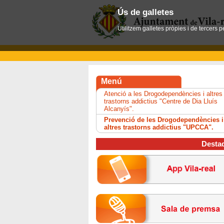
Ús de galletes
Utilitzem galletes pròpies i de tercers 
Menú
Atenció a les Drogodependències i altres
trastorns addictius "Centre de Dia Lluís
Alcanyís".
Prevenció de les Drogodependències i
altres trastorns addictius "UPCCA".
Desta