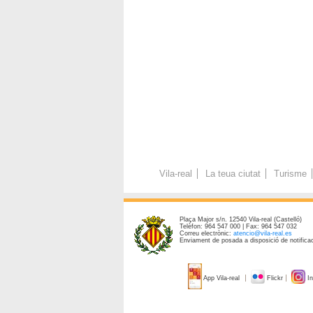
Vila-real
La teua ciutat
Turisme
Plaça Major s/n. 12540 Vila-real (Castelló)
Telèfon: 964 547 000 | Fax: 964 547 032
Correu electrònic:
atencio@vila-real.es
Enviament de posada a disposició de notificac
App Vila-real
Flickr
In