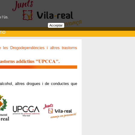
 l’ús.
Acceptar
ano
 les Drogodependències i altres trastorns
 trastorns addictius "UPCCA".
alcohol, altres drogues i de conductes que