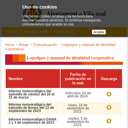
Uso de cookies
Utilizamos cookies propias y de terceros para
mejorar nuestros servicios. Si continúa navegando,
consideramos que acepta su uso.
Inicio
Mapa web
Valencià
Aceptar
Inicio
->
Áreas
->
Comunicación
->
Logotipos y manual de identidad
corporativa
Logotipos y manual de identidad corporativa
Fecha de
Nombre
publicación en
Descarga
la web
Informe meteorológico del
miércoles, 24 de
episodio de vientos del 26 al
abril de 2024
31 de marzo
Informe meteorológico del
lunes, 18 de
episodio de lluvias del 12 de
septiembre de
septiembre de 2023
2023
martes, 5 de
Informe meteorológico DANA
septiembre de
2 y 3 de septiembre de 2023
2023