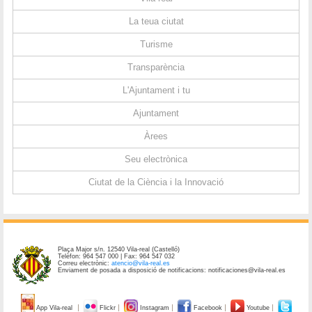
La teua ciutat
Turisme
Transparència
L'Ajuntament i tu
Ajuntament
Àrees
Seu electrònica
Ciutat de la Ciència i la Innovació
Plaça Major s/n. 12540 Vila-real (Castelló)
Telèfon: 964 547 000 | Fax: 964 547 032
Correu electrònic:
atencio@vila-real.es
Enviament de posada a disposició de notificacions: notificaciones@vila-real.es
App Vila-real
Flickr
Instagram
Facebook
Youtube