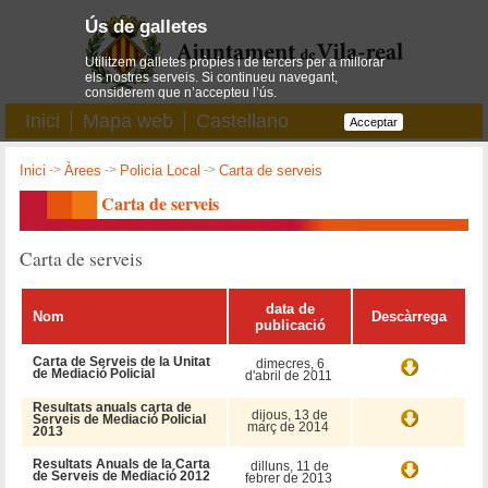
Ús de galletes
Utilitzem galletes pròpies i de tercers per a millorar
els nostres serveis. Si continueu navegant,
considerem que n’accepteu l’ús.
Inici
Mapa web
Castellano
Acceptar
Inici
->
Àrees
->
Policia Local
->
Carta de serveis
Carta de serveis
Carta de serveis
data de
Nom
Descàrrega
publicació
Carta de Serveis de la Unitat
dimecres, 6
de Mediació Policial
d'abril de 2011
Resultats anuals carta de
dijous, 13 de
Serveis de Mediació Policial
març de 2014
2013
Resultats Anuals de la Carta
dilluns, 11 de
de Serveis de Mediació 2012
febrer de 2013