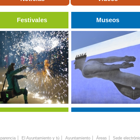
Festivales
Museos
parencia
El Ayuntamiento y tú
Ayuntamiento
Áreas
Sede electróni