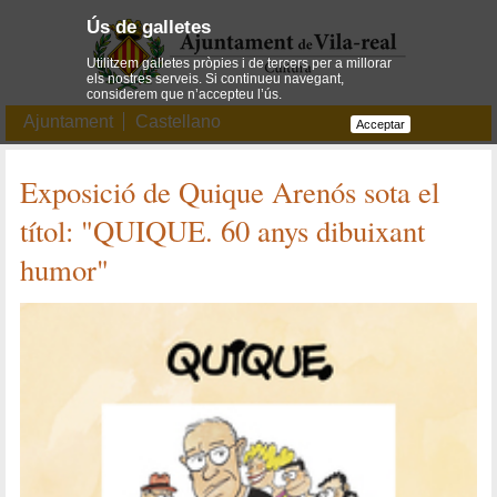
Ús de galletes
Utilitzem galletes pròpies i de tercers per a millorar
els nostres serveis. Si continueu navegant,
considerem que n’accepteu l’ús.
Ajuntament
Castellano
Acceptar
Exposició de Quique Arenós sota el
títol: "QUIQUE. 60 anys dibuixant
humor"