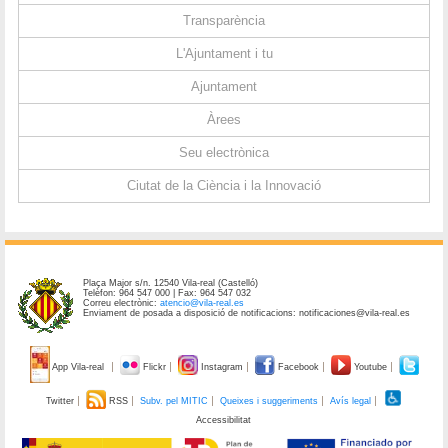
Transparència
L'Ajuntament i tu
Ajuntament
Àrees
Seu electrònica
Ciutat de la Ciència i la Innovació
Plaça Major s/n. 12540 Vila-real (Castelló)
Telèfon: 964 547 000 | Fax: 964 547 032
Correu electrònic:
atencio@vila-real.es
Enviament de posada a disposició de notificacions: notificaciones@vila-real.es
App Vila-real
Flickr
Instagram
Facebook
Youtube
Twitter
RSS
Subv. pel MITIC
Queixes i suggeriments
Avís legal
Accessibilitat