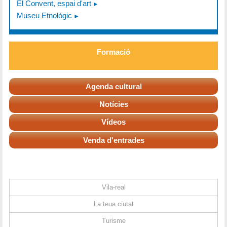
El Convent, espai d'art
Museu Etnològic
Formació
Agenda cultural
Notícies
Vídeos
Venda d'entrades
Vila-real
La teua ciutat
Turisme