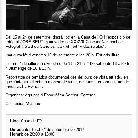
Del 15 al 24 de setembre, tindrà lloc en la
Casa de l'Oli
l'exposició del
fotògraf
JOSÉ BEUT
-guanyador de XXXVII Concurs Nacional de
Fotografia Sarthou Carreres- baix el títol "Vidas rurales".
Inauguració: divendres 15 de setembre a les 20 h. Entrada lliure
Horari: * de dilluns a divendres de 19 a 21 h * Dissabte de 18 a 20 h
* Diumenge de 10 a 13 h.
Reportatge de temàtica documental des del punt de vista artístic, en
què s'intenta reflectir la manera de viure, costums i entorn cultural del
medi rural a Romania.
Organitza: Agrupació Fotogràfica Sarthou Carreres
Col·labora: Museus
Lloc:
Casa de l'Oli
Durada
del 15 al 24 de setembre de 2017.
Horari:
de 20:00 a 13:00