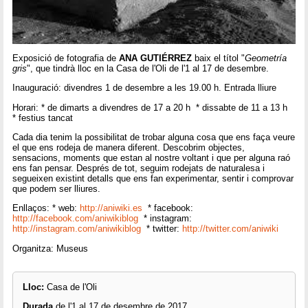
Exposició de fotografia de
ANA GUTIÉRREZ
baix el títol "
Geometría
gris
", que tindrà lloc en la Casa de l'Oli de l'1 al 17 de desembre.
Inauguració: divendres 1 de desembre a les 19.00 h. Entrada lliure
Horari: * de dimarts a divendres de 17 a 20 h * dissabte de 11 a 13 h
* festius tancat
Cada dia tenim la possibilitat de trobar alguna cosa que ens faça veure
el que ens rodeja de manera diferent. Descobrim objectes,
sensacions, moments que estan al nostre voltant i que per alguna raó
ens fan pensar. Després de tot, seguim rodejats de naturalesa i
segueixen existint detalls que ens fan experimentar, sentir i comprovar
que podem ser lliures.
Enllaços: * web:
http://aniwiki.es
* facebook:
http://facebook.com/aniwikiblog
* instagram:
http://instagram.com/aniwikiblog
* twitter:
http://twitter.com/aniwiki
Organitza: Museus
Lloc:
Casa de l'Oli
Durada
de l'1 al 17 de desembre de 2017.