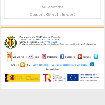
Seu electrònica
Ciutat de la Ciència i la Innovació
Plaça Major s/n. 12540 Vila-real (Castelló)
Telèfon: 964 547 000 | Fax: 964 547 032
Correu electrònic:
atencio@vila-real.es
Enviament de posada a disposició de notificacions: notificaciones@vila-real.es
App Vila-real
Flickr
Instagram
Facebook
Youtube
Twitter
RSS
Subv. pel MITIC
Queixes i suggeriments
Avís legal
Accessibilitat