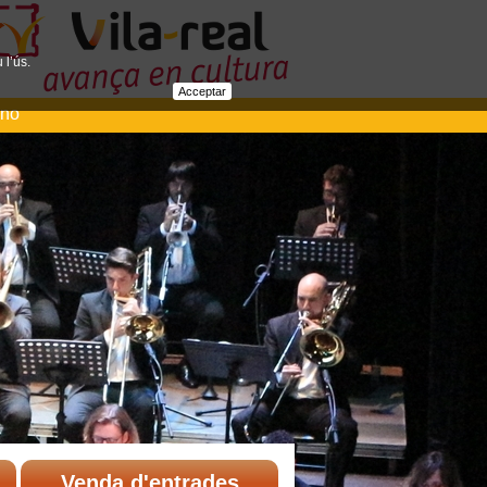
 l’ús.
Acceptar
ano
Venda d'entrades