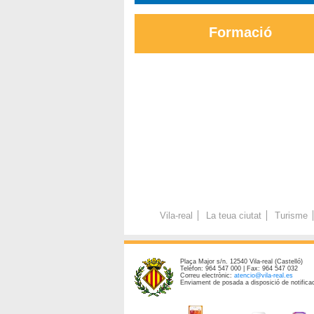
Formació
Vila-real
La teua ciutat
Turisme
Plaça Major s/n. 12540 Vila-real (Castelló)
Telèfon: 964 547 000 | Fax: 964 547 032
Correu electrònic:
atencio@vila-real.es
Enviament de posada a disposició de notificac