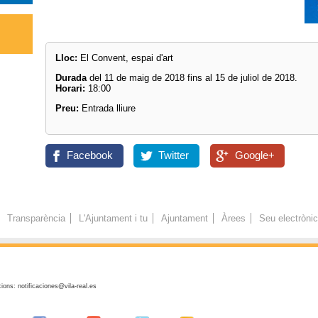
Lloc:
El Convent, espai d'art
Durada
del 11 de maig de 2018 fins al 15 de juliol de 2018.
Horari:
18:00
Preu:
Entrada lliure
Facebook
Twitter
Google+
Transparència
L'Ajuntament i tu
Ajuntament
Àrees
Seu electròni
ions: notificaciones@vila-real.es