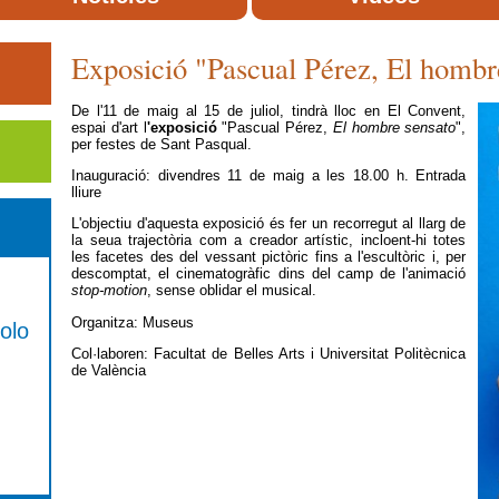
Exposició "Pascual Pérez, El hombr
De l'11 de maig al 15 de juliol, tindrà lloc en El Convent,
espai d'art l
'exposició
"Pascual Pérez,
El hombre sensato
",
per festes de Sant Pasqual.
Inauguració: divendres 11 de maig a les 18.00 h. Entrada
lliure
L'objectiu d'aquesta exposició és fer un recorregut al llarg de
la seua trajectòria com a creador artístic, incloent-hi totes
les facetes des del vessant pictòric fins a l'escultòric i, per
descomptat, el cinematogràfic dins del camp de l'animació
stop-motion
, sense oblidar el musical.
Organitza: Museus
olo
Col·laboren: Facultat de Belles Arts i Universitat Politècnica
de València