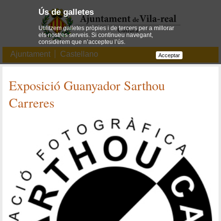
Ús de galletes
Utilitzem galletes pròpies i de tercers per a millorar
els nostres serveis. Si continueu navegant,
considerem que n’accepteu l’ús.
Ajuntament
Castellano
Acceptar
Exposició Guanyador Sarthou
Carreres