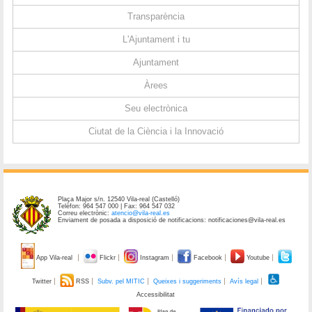
Transparència
L'Ajuntament i tu
Ajuntament
Àrees
Seu electrònica
Ciutat de la Ciència i la Innovació
Plaça Major s/n. 12540 Vila-real (Castelló)
Telèfon: 964 547 000 | Fax: 964 547 032
Correu electrònic:
atencio@vila-real.es
Enviament de posada a disposició de notificacions: notificaciones@vila-real.es
App Vila-real
Flickr
Instagram
Facebook
Youtube
Twitter
RSS
Subv. pel MITIC
Queixes i suggeriments
Avís legal
Accessibilitat