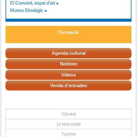
El Convent, espai d'art
Museu Etnològic
Formació
Agenda cultural
Notícies
Vídeos
Venda d'entrades
Vila-real
La teua ciutat
Turisme