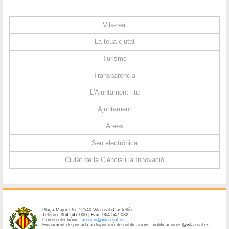
Vila-real
La teua ciutat
Turisme
Transparència
L'Ajuntament i tu
Ajuntament
Àrees
Seu electrònica
Ciutat de la Ciència i la Innovació
Plaça Major s/n. 12540 Vila-real (Castelló)
Telèfon: 964 547 000 | Fax: 964 547 032
Correu electrònic:
atencio@vila-real.es
Enviament de posada a disposició de notificacions: notificaciones@vila-real.es