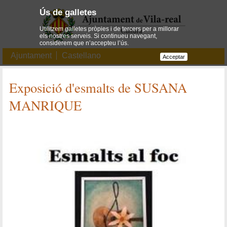
Ús de galletes
Utilitzem galletes pròpies i de tercers per a millorar
els nostres serveis. Si continueu navegant,
considerem que n’accepteu l’ús.
Ajuntament
Castellano
Acceptar
Exposició d'esmalts de SUSANA
MANRIQUE