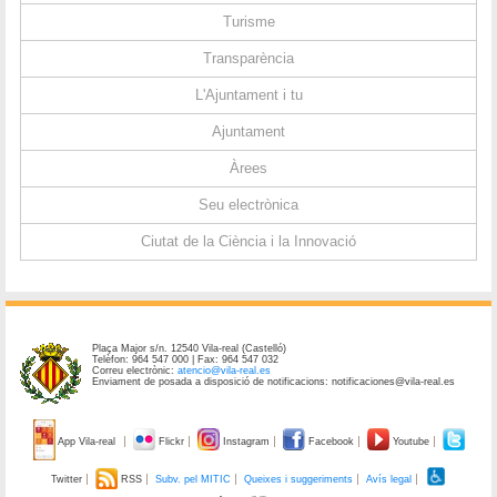
Turisme
Transparència
L'Ajuntament i tu
Ajuntament
Àrees
Seu electrònica
Ciutat de la Ciència i la Innovació
Plaça Major s/n. 12540 Vila-real (Castelló)
Telèfon: 964 547 000 | Fax: 964 547 032
Correu electrònic:
atencio@vila-real.es
Enviament de posada a disposició de notificacions: notificaciones@vila-real.es
App Vila-real
Flickr
Instagram
Facebook
Youtube
Twitter
RSS
Subv. pel MITIC
Queixes i suggeriments
Avís legal