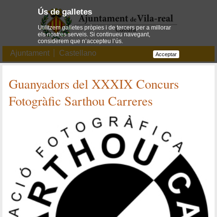
Ús de galletes
Utilitzem galletes pròpies i de tercers per a millorar
els nostres serveis. Si continueu navegant,
considerem que n’accepteu l’ús.
Ajuntament
Castellano
Acceptar
Guanyadors del XXXIX Concurs
Fotogràfic Sarthou Carreres