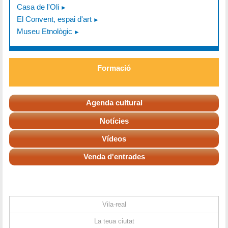
Casa de l'Oli
El Convent, espai d'art
Museu Etnològic
Formació
Agenda cultural
Notícies
Vídeos
Venda d'entrades
Vila-real
La teua ciutat