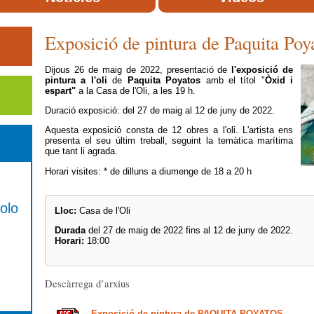
Exposició de pintura de Paquita Poy
Dijous 26 de maig de 2022, presentació de
l'exposició de
pintura
a l'oli
de
Paquita Poyatos
amb el títol "
Òxid i
espart"
a la Casa de l'Oli, a les 19 h.
Duració exposició: del 27 de maig al 12 de juny de 2022.
Aquesta exposició consta de 12 obres a l'oli. L'artista ens
presenta el seu últim treball, seguint la temàtica marítima
que tant li agrada.
Horari visites: * de dilluns a diumenge de 18 a 20 h
olo
Lloc:
Casa de l'Oli
Durada
del 27 de maig de 2022 fins al 12 de juny de 2022.
Horari:
18:00
Descàrrega d’arxius
Exposició de pintura de PAQUITA POYATOS