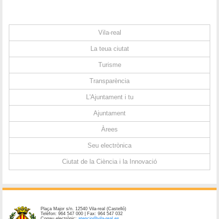
Vila-real
La teua ciutat
Turisme
Transparència
L'Ajuntament i tu
Ajuntament
Àrees
Seu electrònica
Ciutat de la Ciència i la Innovació
Plaça Major s/n. 12540 Vila-real (Castelló)
Telèfon: 964 547 000 | Fax: 964 547 032
Correu electrònic:
atencio@vila-real.es