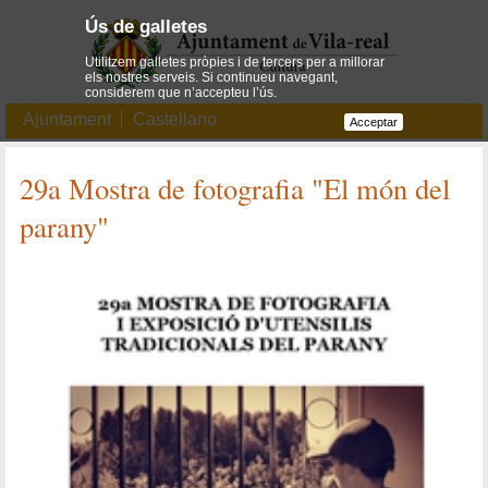
Ús de galletes
Utilitzem galletes pròpies i de tercers per a millorar
els nostres serveis. Si continueu navegant,
considerem que n’accepteu l’ús.
Ajuntament
Castellano
Acceptar
29a Mostra de fotografia "El món del
parany"