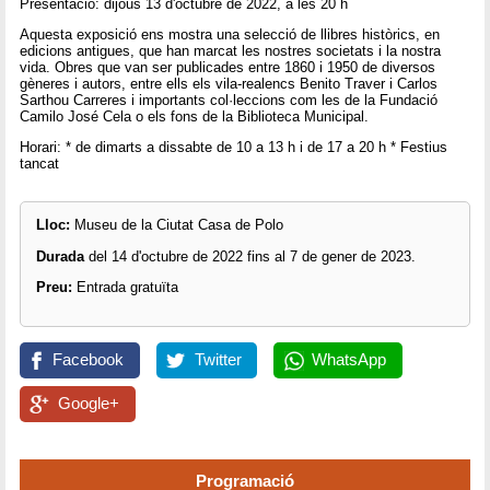
Presentació: dijous 13 d'octubre de 2022, a les 20 h
Aquesta exposició ens mostra una selecció de llibres històrics, en
edicions antigues, que han marcat les nostres societats i la nostra
vida. Obres que van ser publicades entre 1860 i 1950 de diversos
gèneres i autors, entre ells els vila-realencs Benito Traver i Carlos
Sarthou Carreres i importants col·leccions com les de la Fundació
Camilo José Cela o els fons de la Biblioteca Municipal.
Horari: * de dimarts a dissabte de 10 a 13 h i de 17 a 20 h * Festius
tancat
Lloc:
Museu de la Ciutat Casa de Polo
Durada
del 14 d'octubre de 2022 fins al 7 de gener de 2023.
Preu:
Entrada gratuïta
Facebook
Twitter
WhatsApp
Google+
Programació