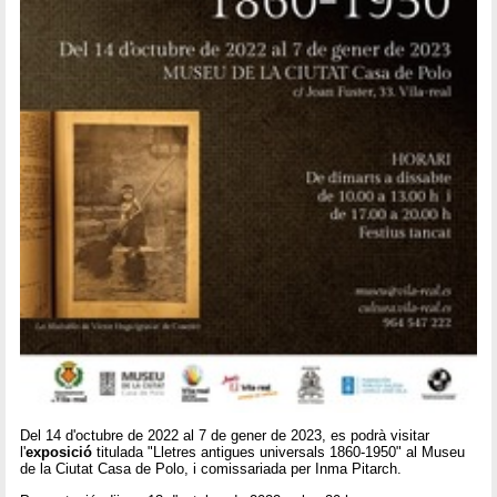
Del 14 d'octubre de 2022 al 7 de gener de 2023, es podrà visitar
l'
exposició
titulada "Lletres antigues universals 1860-1950" al Museu
de la Ciutat Casa de Polo, i comissariada per Inma Pitarch.