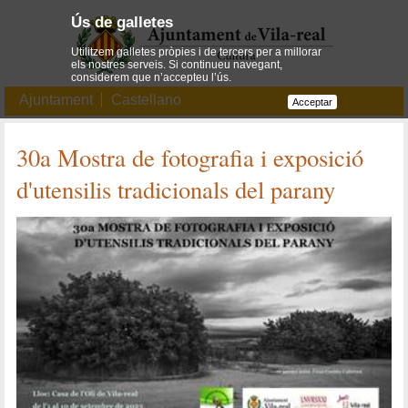
Ús de galletes
Utilitzem galletes pròpies i de tercers per a millorar
els nostres serveis. Si continueu navegant,
considerem que n’accepteu l’ús.
Ajuntament
Castellano
Acceptar
30a Mostra de fotografia i exposició
d'utensilis tradicionals del parany