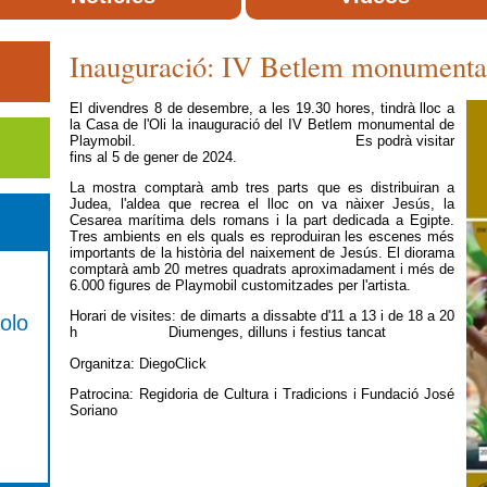
Inauguració: IV Betlem monumenta
El divendres 8 de desembre, a les 19.30 hores, tindrà lloc a
la Casa de l'Oli la inauguració del IV Betlem monumental de
Playmobil. Es podrà visitar
fins al 5 de gener de 2024.
La mostra comptarà amb tres parts que es distribuiran a
Judea, l'aldea que recrea el lloc on va nàixer Jesús, la
Cesarea marítima dels romans i la part dedicada a Egipte.
Tres ambients en els quals es reproduiran les escenes més
importants de la història del naixement de Jesús. El diorama
comptarà amb 20 metres quadrats aproximadament i més de
6.000 figures de Playmobil customitzades per l'artista.
Horari de visites: de dimarts a dissabte d'11 a 13 i de 18 a 20
olo
h Diumenges, dilluns i festius tancat
Organitza: DiegoClick
Patrocina: Regidoria de Cultura i Tradicions i Fundació José
Soriano