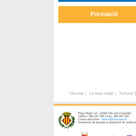
Formació
Vila-real
La teua ciutat
Turisme
Plaça Major s/n. 12540 Vila-real (Castelló)
Telèfon: 964 547 000 | Fax: 964 547 032
Correu electrònic:
atencio@vila-real.es
Enviament de posada a disposició de notificac