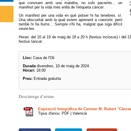
que conviuen amb una malaltia, no sols pacients... un
manifest per la vida més enllà de l'etiqueta
càncer
.
Un manifest per una vida en què potser hi ha tenebres, sí.
Una obscuritat amb la qual estem aprenent a coexistir, però
també hi ha llums... Sempre n'hi ha, malgrat que siga difícil
veure-les.
Horari: del 10 al 19 de maig de 18 a 20 h (festius inclosos) i del 21
festius tancat.
Lloc:
Casa de l'Oli
Durada
divendres, 10 de maig de 2024.
Horari:
18:00
Preu:
Entrada gratuïta
Descàrrega d’arxius
Exposició fotogràfica de Carmen M. Rubert "Càncer
Tipus d'arxiu: PDF | Valencià