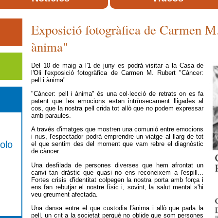
Exposició fotogràfica de Carmen M. 
ànima"
Del 10 de maig a l'1 de juny es podrà visitar a la Casa de
l'Oli l'exposició fotogràfica de Carmen M. Rubert "Càncer:
pell i ànima".
"Càncer: pell i ànima" és una col·lecció de retrats on es fa
patent que les emocions estan intrínsecament lligades al
cos, que la nostra pell crida tot allò que no podem expressar
amb paraules.
A través d'imatges que mostren una comunió entre emocions
i nus, l'espectador podrà emprendre un viatge al llarg de tot
olo
el que sentim des del moment que vam rebre el diagnòstic
de càncer.
Una desfilada de persones diverses que hem afrontat un
canvi tan dràstic que quasi no ens reconeixem a l'espill...
Fortes crisis d'identitat colpegen la nostra porta amb força i
ens fan rebutjar el nostre físic i, sovint, la salut mental s'hi
veu greument afectada.
Una dansa entre el que custodia l'ànima i allò que parla la
pell, un crit a la societat perquè no oblide que som persones