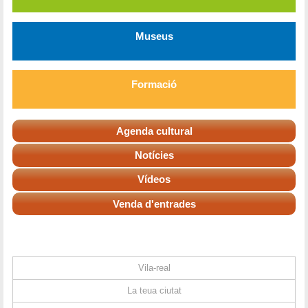
Museus
Formació
Agenda cultural
Notícies
Vídeos
Venda d'entrades
Vila-real
La teua ciutat