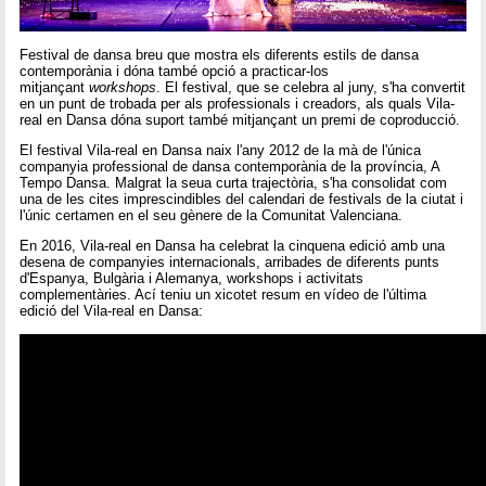
Festival de dansa breu que mostra els diferents estils de dansa
contemporània i dóna també opció a practicar-los
mitjançant
workshops
. El festival, que se celebra al juny, s'ha convertit
en un punt de trobada per als professionals i creadors, als quals Vila-
real en Dansa dóna suport també mitjançant un premi de coproducció.
El festival Vila-real en Dansa naix l'any 2012 de la mà de l'única
companyia professional de dansa contemporània de la província, A
Tempo Dansa. Malgrat la seua curta trajectòria, s'ha consolidat com
una de les cites imprescindibles del calendari de festivals de la ciutat i
l'únic certamen en el seu gènere de la Comunitat Valenciana.
En 2016, Vila-real en Dansa ha celebrat la cinquena edició amb una
desena de companyies internacionals, arribades de diferents punts
d'Espanya, Bulgària i Alemanya, workshops i activitats
complementàries. Ací teniu un xicotet resum en vídeo de l'última
edició del Vila-real en Dansa: