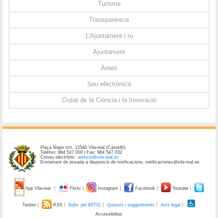
Turisme
Transparència
L'Ajuntament i tu
Ajuntament
Àrees
Seu electrònica
Ciutat de la Ciència i la Innovació
Plaça Major s/n. 12540 Vila-real (Castelló)
Telèfon: 964 547 000 | Fax: 964 547 032
Correu electrònic:
atencio@vila-real.es
Enviament de posada a disposició de notificacions: notificaciones@vila-real.es
App Vila-real
Flickr
Instagram
Facebook
Youtube
Twitter
RSS
Subv. pel MITIC
Queixes i suggeriments
Avís legal
Accessibilitat