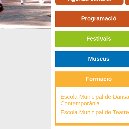
Programació
Festivals
Museus
Formació
Escola Municipal de Dans
Contemporània
Escola Municipal de Teatre