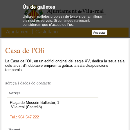
Ús de galletes
Utilitzem galletes pròpies i de tercers per a millorar
els nostres serveis. Si continueu navegant,
considerem que n’accepteu l’ús.
Ajuntament
Castellano
Acceptar
Casa de l'Oli
La Casa de l'Oli, en un edifici original del segle XV, dedica la seua sala
dels arcs, d'indubtable empremta gòtica, a sala d'exposicions
temporals.
adreça i dades de contacte
Adreça
Plaça de Mossén Ballester, 1
Vila-real (Castelló)
Tel.: 964 547 222
Horari