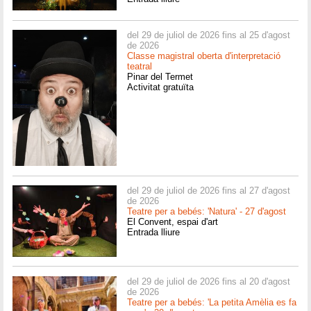
del 29 de juliol de 2026 fins al 25 d'agost
de 2026
Classe magistral oberta d'interpretació
teatral
Pinar del Termet
Activitat gratuïta
del 29 de juliol de 2026 fins al 27 d'agost
de 2026
Teatre per a bebés: 'Natura' - 27 d'agost
El Convent, espai d'art
Entrada lliure
del 29 de juliol de 2026 fins al 20 d'agost
de 2026
Teatre per a bebés: 'La petita Amèlia es fa