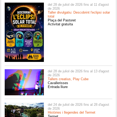
del 28 de juliol de 2026 fins al 11 d'agost
de 2026
Taller divulgatiu: Descobrint l'eclipsi solar
total
Plaça del Pastoret
Activitat gratuïta
del 28 de juliol de 2026 fins al 13 d'agost
de 2026
Tallers creatius, Play Cube
Cavallerisses
Entrada lliure
del 24 de juliol de 2026 fins al 28 d'agost
de 2026
Històries i llegendes del Termet
Termet