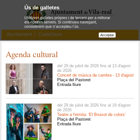
Ús de galletes
Utilitzem galletes pròpies i de tercers per a millorar
els nostres serveis. Si continueu navegant,
considerem que n’accepteu l’ús.
Ajuntament
Castellano
Acceptar
Agenda cultural
del 29 de juliol de 2026 fins al 13 d'agost
de 2026
Concert de música de cambra - 13 d'agost
Plaça del Pastoret
Entrada lliure
del 29 de juliol de 2026 fins al 19 d'agost
de 2026
Teatre a l'ermita: 'El Bruixot de colors'
Plaça del Pastoret
Entrada lliure