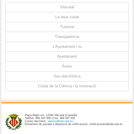
Vila-real
La teua ciutat
Turisme
Transparència
L'Ajuntament i tu
Ajuntament
Àrees
Seu electrònica
Ciutat de la Ciència i la Innovació
Plaça Major s/n. 12540 Vila-real (Castelló)
Telèfon: 964 547 000 | Fax: 964 547 032
Correu electrònic:
atencio@vila-real.es
Enviament de posada a disposició de notificacions: notificaciones@vila-real.es