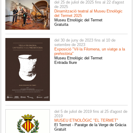
del 25 de juliol de 2025 fins al 22 d'agost
de 2025
Dinamització teatral al Museu Etnològic
del Termet 2025
Museu Etnològic del Termet
Gratuïta
del 30 de juny de 2023 fins al 10 de
setembre de 2023
Exposició "Vil·la Filomena, un viatge a la
prehistòria"
Museu Etnològic del Termet
Entrada lliure
del 5 de juliol de 2019 fins al 25 d'agost de
2019
MUSEU ETNOLÒGIC "EL TERMET"
El Termet - Paratge de la Verge de Gràcia
Gratuït