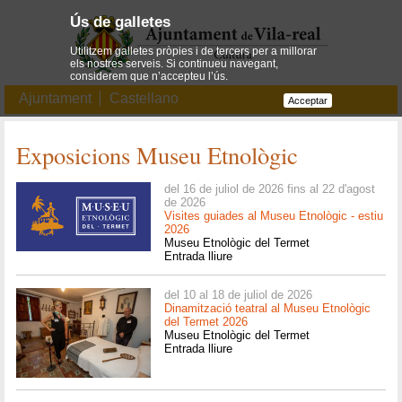
Ús de galletes
Utilitzem galletes pròpies i de tercers per a millorar
els nostres serveis. Si continueu navegant,
considerem que n’accepteu l’ús.
Ajuntament
Castellano
Acceptar
Exposicions Museu Etnològic
del 16 de juliol de 2026 fins al 22 d'agost
de 2026
Visites guiades al Museu Etnològic - estiu
2026
Museu Etnològic del Termet
Entrada lliure
del 10 al 18 de juliol de 2026
Dinamització teatral al Museu Etnològic
del Termet 2026
Museu Etnològic del Termet
Entrada lliure