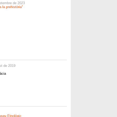
 setembre de 2023
 la prehistòria"
ost de 2019
àcia
Museu Etnològic