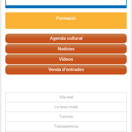
Formació
Agenda cultural
Notícies
Vídeos
Venda d'entrades
Vila-real
La teua ciutat
Turisme
Transparència