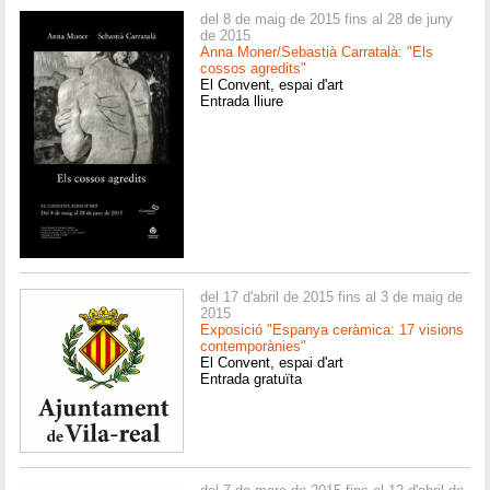
del 8 de maig de 2015 fins al 28 de juny
de 2015
Anna Moner/Sebastià Carratalà: "Els
cossos agredits"
El Convent, espai d'art
Entrada lliure
del 17 d'abril de 2015 fins al 3 de maig de
2015
Exposició "Espanya ceràmica: 17 visions
contemporànies"
El Convent, espai d'art
Entrada gratuïta