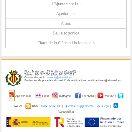
L'Ajuntament i tu
Ajuntament
Àrees
Seu electrònica
Ciutat de la Ciència i la Innovació
Plaça Major s/n. 12540 Vila-real (Castelló)
Telèfon: 964 547 000 | Fax: 964 547 032
Correu electrònic:
atencio@vila-real.es
Enviament de posada a disposició de notificacions: notificaciones@vila-real.es
App Vila-real
Flickr
Instagram
Facebook
Youtube
Twitter
RSS
Subv. pel MITIC
Queixes i suggeriments
Avís legal
Accessibilitat