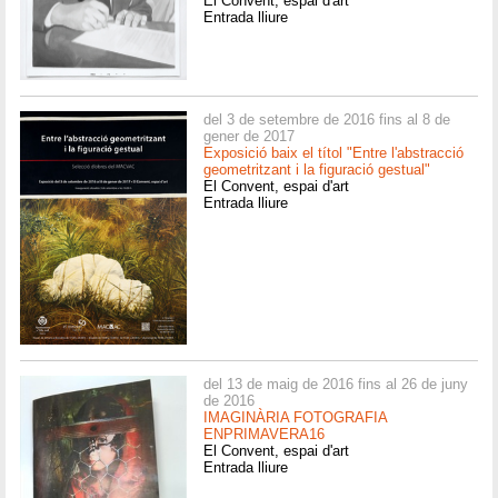
El Convent, espai d'art
Entrada lliure
del 3 de setembre de 2016 fins al 8 de
gener de 2017
Exposició baix el títol "Entre l'abstracció
geometritzant i la figuració gestual"
El Convent, espai d'art
Entrada lliure
del 13 de maig de 2016 fins al 26 de juny
de 2016
IMAGINÀRIA FOTOGRAFIA
ENPRIMAVERA16
El Convent, espai d'art
Entrada lliure