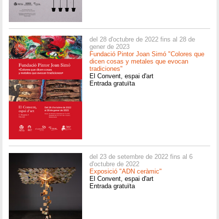
del 28 d'octubre de 2022 fins al 28 de
gener de 2023
Fundació Pintor Joan Simó "Colores que
dicen cosas y metales que evocan
tradiciones"
El Convent, espai d'art
Entrada gratuïta
del 23 de setembre de 2022 fins al 6
d'octubre de 2022
Exposició "ADN ceràmic"
El Convent, espai d'art
Entrada gratuïta