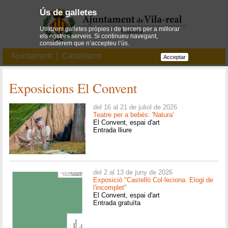
Ús de galletes
Utilitzem galletes pròpies i de tercers per a millorar
els nostres serveis. Si continueu navegant,
considerem que n’accepteu l’ús.
Ajuntament
Castellano
Acceptar
Exposicions El Convent
del 16 al 21 de juliol de 2026
Teatre per a bebés: 'Natura'
El Convent, espai d'art
Entrada lliure
del 2 al 13 de juny de 2026
Exposició "Castelló Col·leciona. Elogi de
l'incomplet"
El Convent, espai d'art
Entrada gratuïta