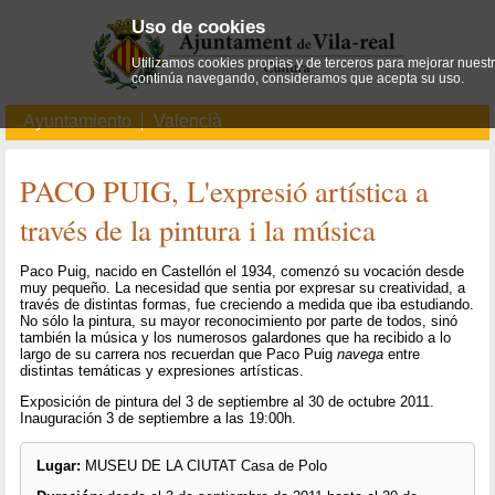
Uso de cookies
Utilizamos cookies propias y de terceros para mejorar nuestro
continúa navegando, consideramos que acepta su uso.
Ayuntamiento
Valencià
PACO PUIG, L'expresió artística a
través de la pintura i la música
Paco Puig, nacido en Castellón el 1934, comenzó su vocación desde
muy pequeño. La necesidad que sentia por expresar su creatividad, a
través de distintas formas, fue creciendo a medida que iba estudiando.
No sólo la pintura, su mayor reconocimiento por parte de todos, sinó
también la música y los numerosos galardones que ha recibido a lo
largo de su carrera nos recuerdan que Paco Puig
navega
entre
distintas temáticas y expresiones artísticas.
Exposición de pintura del 3 de septiembre al 30 de octubre 2011.
Inauguración 3 de septiembre a las 19:00h.
Lugar:
MUSEU DE LA CIUTAT Casa de Polo