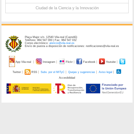
Ciudad de la Ciencia y la Innovación
Plaça Major s/n. 12540 Vila-real (Castelló)
Teléfono: 964 547 000 | Fax: 964 547 032
Correo electrónico:
atencio@vila-real.es
Envío de puesta a disposición de notificaciones: notificaciones@vila-real.es
App Vila-real
Instagram
Flickr
Facebook
Youtube
Twitter
RSS
Subv. por el MITyC
Quejas y sugerencias
Aviso legal
Accesibilidad