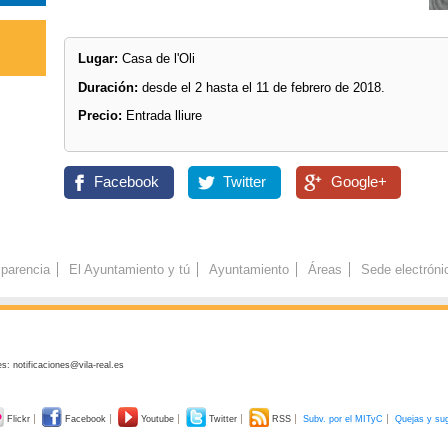
Lugar:
Casa de l'Oli
Duración:
desde el 2 hasta el 11 de febrero de 2018.
Precio:
Entrada lliure
Facebook
Twitter
Google+
parencia
El Ayuntamiento y tú
Ayuntamiento
Áreas
Sede electróni
s: notificaciones@vila-real.es
Flickr
Facebook
Youtube
Twitter
RSS
Subv. por el MITyC
Quejas y su