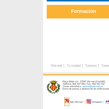
Formación
Vila-real
Tu ciudad
Turismo
Trans
Plaça Major s/n. 12540 Vila-real (Castelló)
Teléfono: 964 547 000 | Fax: 964 547 032
Correo electrónico:
atencio@vila-real.es
Envío de puesta a disposición de notificacione
App Vila-real
Instagram