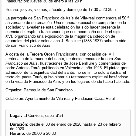
Inauguración: jueves 30 de enero a las 20 h
Horario: jueves, viernes, sábado y domingo de 17.30 a 20.30 h
La parroquia de San Francisco de Asís de Vila-real conmemora el 50.º
aniversario de su creación. Una manera especial de compartir con la
sociedad vila-realense esta celebración ha sido hacer presente la
esencia del espíritu franciscano que nos acompaña desde el siglo
XVI, organizando una exposición de la magnífica colección de
acuarelas del pintor valenciano J. Benlliure (1855-1937) sobre la vida
de san Francisco de Asís.
A costa de la Tercera Orden Franciscana, con ocasión del VII
centenario de la muerte del santo, se decide encargar la obra
San
Francisco de Asís
. Ilustraciones de José Benlliure y comentarios del
padre Antonio Torró, publicado en Valencia el año 1926. El pintor, gran
admirador de la espiritualidad del santo, no se limitó solo a ilustrar el
texto del padre Torró, quiso pintar su testamento espiritual basándose
en la vida de Francisco de Asís y en los lugares donde había habitado.
Organiza: Parroquia de San Francisco
Colaboran: Ayuntamiento de Vila-real y Fundación Caixa Rural
Lugar:
El Convent, espai d'art
Duración:
desde el 30 de enero de 2020 hasta el 23 de febrero
de 2020.
Horario:
de 20:00 a 20:30