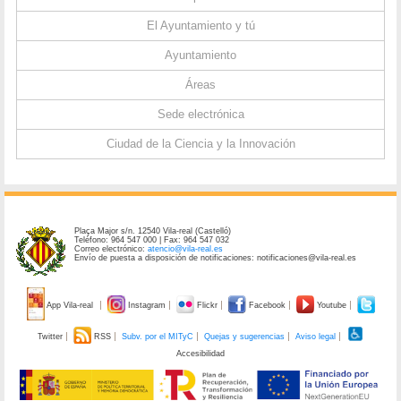
El Ayuntamiento y tú
Ayuntamiento
Áreas
Sede electrónica
Ciudad de la Ciencia y la Innovación
Plaça Major s/n. 12540 Vila-real (Castelló)
Teléfono: 964 547 000 | Fax: 964 547 032
Correo electrónico:
atencio@vila-real.es
Envío de puesta a disposición de notificaciones: notificaciones@vila-real.es
App Vila-real
Instagram
Flickr
Facebook
Youtube
Twitter
RSS
Subv. por el MITyC
Quejas y sugerencias
Aviso legal
Accesibilidad