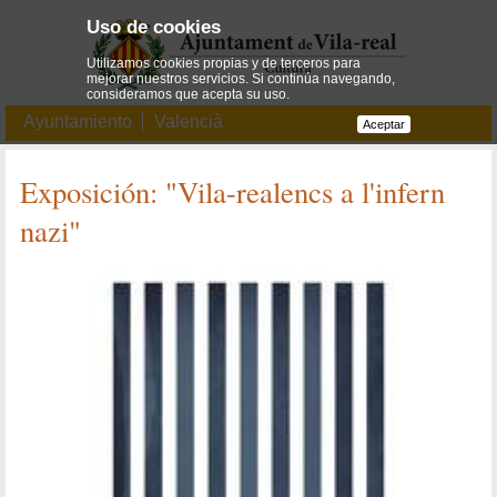
Uso de cookies
Utilizamos cookies propias y de terceros para
mejorar nuestros servicios. Si continúa navegando,
consideramos que acepta su uso.
Ayuntamiento
Valencià
Aceptar
Exposición: "Vila-realencs a l'infern
nazi"