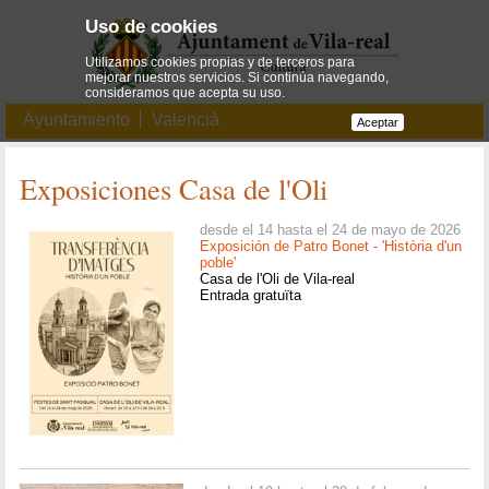
Uso de cookies
Utilizamos cookies propias y de terceros para
mejorar nuestros servicios. Si continúa navegando,
consideramos que acepta su uso.
Ayuntamiento
Valencià
Aceptar
Exposiciones Casa de l'Oli
desde el 14 hasta el 24 de mayo de 2026
Exposición de Patro Bonet - 'Història d'un
poble'
Casa de l'Oli de Vila-real
Entrada gratuïta