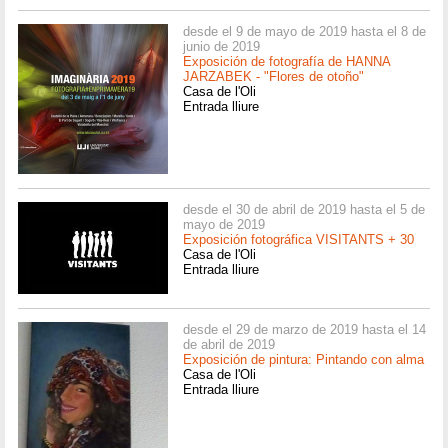
desde el 9 de mayo de 2019 hasta el 8 de
junio de 2019
Exposición de fotografía de HANNA
JARZABEK - "Flores de otoño"
Casa de l'Oli
Entrada lliure
desde el 30 de abril de 2019 hasta el 5 de
mayo de 2019
Exposición fotográfica VISITANTS + 30
Casa de l'Oli
Entrada lliure
desde el 29 de marzo de 2019 hasta el 14
de abril de 2019
Exposición de pintura: Pintando con alma
Casa de l'Oli
Entrada lliure