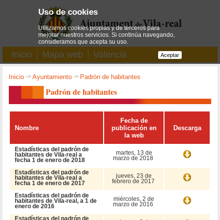
Uso de cookies
Utilizamos cookies propias y de terceros para
mejorar nuestros servicios. Si continúa navegando,
consideramos que acepta su uso.
Inicio
Mapa web
Valencià
Aceptar
Inicio
->
Ayuntamiento
->
Padrón de habitantes
Padrón de habitantes
Fecha de
Nombre
publicación en
Descarga
la web
Estadísticas del padrón de
martes, 13 de
habitantes de Vila-real a
marzo de 2018
fecha 1 de enero de 2018
Estadísticas del padrón de
jueves, 23 de
habitantes de Vila-real a
febrero de 2017
fecha 1 de enero de 2017
Estadísticas del padrón de
miércoles, 2 de
habitantes de Vila-real, a 1 de
marzo de 2016
enero de 2016
Estadísticas del padrón de