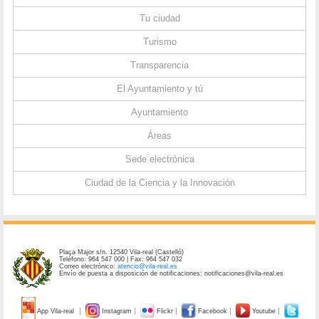
Tu ciudad
Turismo
Transparencia
El Ayuntamiento y tú
Ayuntamiento
Áreas
Sede electrónica
Ciudad de la Ciencia y la Innovación
Plaça Major s/n. 12540 Vila-real (Castelló)
Teléfono: 964 547 000 | Fax: 964 547 032
Correo electrónico:
atencio@vila-real.es
Envío de puesta a disposición de notificaciones: notificaciones@vila-real.es
App Vila-real
Instagram
Flickr
Facebook
Youtube