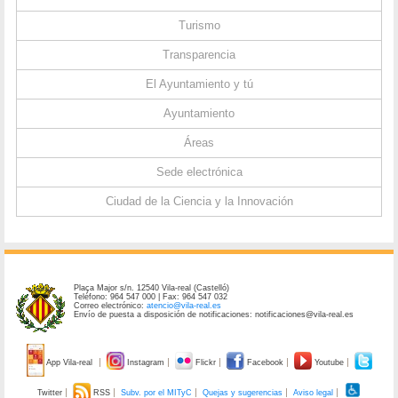
Turismo
Transparencia
El Ayuntamiento y tú
Ayuntamiento
Áreas
Sede electrónica
Ciudad de la Ciencia y la Innovación
Plaça Major s/n. 12540 Vila-real (Castelló)
Teléfono: 964 547 000 | Fax: 964 547 032
Correo electrónico:
atencio@vila-real.es
Envío de puesta a disposición de notificaciones: notificaciones@vila-real.es
App Vila-real
Instagram
Flickr
Facebook
Youtube
Twitter
RSS
Subv. por el MITyC
Quejas y sugerencias
Aviso legal