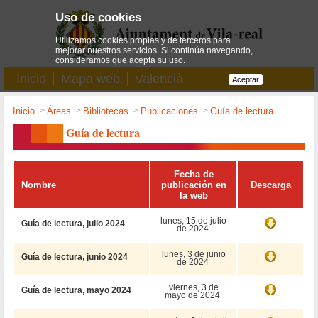
Uso de cookies
Utilizamos cookies propias y de terceros para
mejorar nuestros servicios. Si continúa navegando,
consideramos que acepta su uso.
Inicio
Mapa web
Valencià
Aceptar
Inicio
->
Áreas
->
Bibliotecas
->
Publicaciones
->
Guía de lectura
Guía de lectura
Fecha de
Nombre
publicación en
Descarga
la web
lunes, 15 de julio
Guía de lectura, julio 2024
de 2024
lunes, 3 de junio
Guía de lectura, junio 2024
de 2024
viernes, 3 de
Guía de lectura, mayo 2024
mayo de 2024