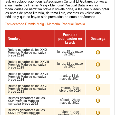
real, en colaboración con la Asociación Cultural El Guitarró, convoca
anualmente los Premis Maig - Memorial Pasqual Batalla en las
modalidades de narrativa breve y novela corta, a las que pueden optar
las obras de prosa literaria, de tema libre, escritas en valenciano,
inéditas y que no hayan sido premiadas en otros certámenes.
Convocatoria Premis Maig - Memorial Pasqual Batalla.
Fecha de
Nombre
publicación en
Descarga
la web
Relato ganador de los XXIX
lunes, 25 de mayo
Premios Maig de narrativa
de 2026
breve 2026
Relato ganador de los XXVIII
lunes, 12 de mayo
Premios Maig de narrativa
de 2025
breve 2025
Relato ganador de los XXVII
martes, 14 de
Premios Maig de narrativa
mayo de 2024
breve 2024
Relato ganador de los XXVI
viernes, 9 de
Premios Maig de narrativa
febrero de 2024
breve 2023
Relatos ganadores de los
sábado, 28 de
XXV Premios Maig de
mayo de 2022
narrativa breve 2022
Relatos ganadores de los
sábado, 2 de
XXIV Premios Maig de
octubre de 2021