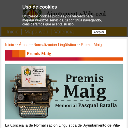
Uso de cookies
Utilizamos cookies propias y de terceros para
mejorar nuestros servicios. Si continúa navegando,
consideramos que acepta su uso.
Inicio
Mapa web
Valencià
Aceptar
Inicio
->
Áreas
->
Normalización Lingüística
->
Premis Maig
Premis Maig
La Concejalía de Normalización Lingüística del Ayuntamiento de Vila-