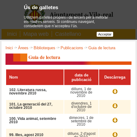
Ús de galletes
Utilitzem galletes pròpies i de tercers per a millorar
els nostres serveis. Si continueu navegant,
considerem que n’accepteu l’ús.
Inici
Mapa web
Castellano
Acceptar
Inici
->
Àrees
->
Biblioteques
->
Publicacions
->
Guia de lectura
Guia de lectura
data de
Nom
Descàrrega
publicació
dilluns, 1 de
102. Literatura russa,
novembre de
novembre 2010
2010
divendres, 1
101. La generació del 27,
d'octubre de
octubre 2010
2010
dimecres, 1 de
100. Vida animal, setembre
setembre de
2010
2010
dilluns, 2 d'agost
99. Illes, agost 2010
de 2010