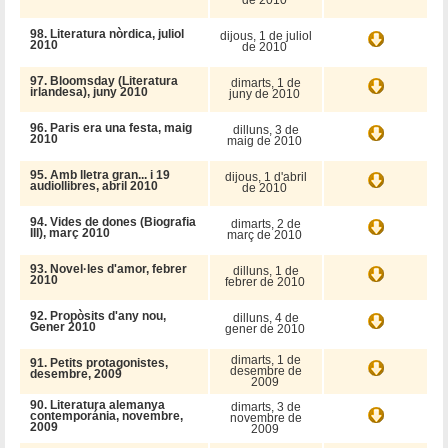
98. Literatura nòrdica, juliol
dijous, 1 de juliol
2010
de 2010
97. Bloomsday (Literatura
dimarts, 1 de
irlandesa), juny 2010
juny de 2010
96. Paris era una festa, maig
dilluns, 3 de
2010
maig de 2010
95. Amb lletra gran... i 19
dijous, 1 d'abril
audiollibres, abril 2010
de 2010
94. Vides de dones (Biografia
dimarts, 2 de
III), març 2010
març de 2010
93. Novel·les d'amor, febrer
dilluns, 1 de
2010
febrer de 2010
92. Propòsits d'any nou,
dilluns, 4 de
Gener 2010
gener de 2010
dimarts, 1 de
91. Petits protagonistes,
desembre de
desembre, 2009
2009
90. Literatura alemanya
dimarts, 3 de
contemporánia, novembre,
novembre de
2009
2009