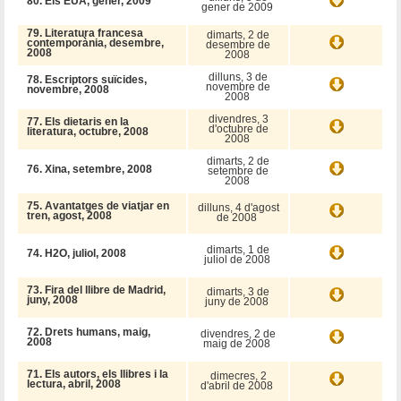
80. Els EUA, gener, 2009
gener de 2009
79. Literatura francesa
dimarts, 2 de
contemporània, desembre,
desembre de
2008
2008
dilluns, 3 de
78. Escriptors suïcides,
novembre de
novembre, 2008
2008
divendres, 3
77. Els dietaris en la
d'octubre de
literatura, octubre, 2008
2008
dimarts, 2 de
76. Xina, setembre, 2008
setembre de
2008
75. Avantatges de viatjar en
dilluns, 4 d'agost
tren, agost, 2008
de 2008
dimarts, 1 de
74. H2O, juliol, 2008
juliol de 2008
73. Fira del llibre de Madrid,
dimarts, 3 de
juny, 2008
juny de 2008
72. Drets humans, maig,
divendres, 2 de
2008
maig de 2008
71. Els autors, els llibres i la
dimecres, 2
lectura, abril, 2008
d'abril de 2008