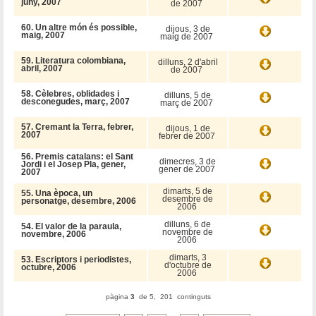
juny, 2007
de 2007
60. Un altre món és possible,
dijous, 3 de
maig, 2007
maig de 2007
59. Literatura colombiana,
dilluns, 2 d'abril
abril, 2007
de 2007
58. Cèlebres, oblidades i
dilluns, 5 de
desconegudes, març, 2007
març de 2007
57. Cremant la Terra, febrer,
dijous, 1 de
2007
febrer de 2007
56. Premis catalans: el Sant
dimecres, 3 de
Jordi i el Josep Pla, gener,
gener de 2007
2007
dimarts, 5 de
55. Una època, un
desembre de
personatge, desembre, 2006
2006
dilluns, 6 de
54. El valor de la paraula,
novembre de
novembre, 2006
2006
dimarts, 3
53. Escriptors i periodistes,
d'octubre de
octubre, 2006
2006
pàgina
3
de 5, 201 continguts