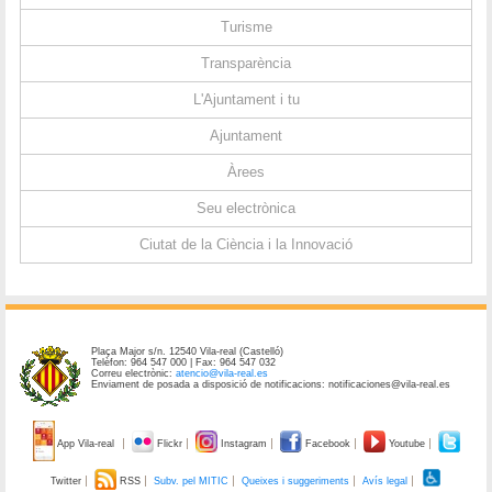
Turisme
Transparència
L'Ajuntament i tu
Ajuntament
Àrees
Seu electrònica
Ciutat de la Ciència i la Innovació
Plaça Major s/n. 12540 Vila-real (Castelló)
Telèfon: 964 547 000 | Fax: 964 547 032
Correu electrònic:
atencio@vila-real.es
Enviament de posada a disposició de notificacions: notificaciones@vila-real.es
App Vila-real
Flickr
Instagram
Facebook
Youtube
Twitter
RSS
Subv. pel MITIC
Queixes i suggeriments
Avís legal