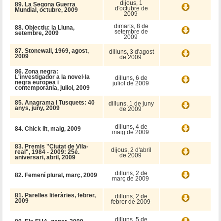
dijous, 1
89. La Segona Guerra
d'octubre de
Mundial, octubre, 2009
2009
dimarts, 8 de
88. Objectiu: la Lluna,
setembre de
setembre, 2009
2009
87. Stonewall, 1969, agost,
dilluns, 3 d'agost
2009
de 2009
86. Zona negra:
L'investigador a la novel·la
dilluns, 6 de
negra europea i
juliol de 2009
contemporània, juliol, 2009
85. Anagrama i Tusquets: 40
dilluns, 1 de juny
anys, juny, 2009
de 2009
dilluns, 4 de
84. Chick lit, maig, 2009
maig de 2009
83. Premis "Ciutat de Vila-
dijous, 2 d'abril
real", 1984 - 2009: 25é.
de 2009
aniversari, abril, 2009
dilluns, 2 de
82. Femení plural, març, 2009
març de 2009
81. Parelles literàries, febrer,
dilluns, 2 de
2009
febrer de 2009
dilluns, 5 de