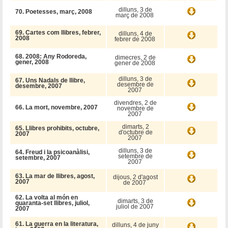
dilluns, 3 de
70. Poetesses, març, 2008
març de 2008
69. Cartes com llibres, febrer,
dilluns, 4 de
2008
febrer de 2008
68. 2008: Any Rodoreda,
dimecres, 2 de
gener, 2008
gener de 2008
dilluns, 3 de
67. Uns Nadals de llibre,
desembre de
desembre, 2007
2007
divendres, 2 de
66. La mort, novembre, 2007
novembre de
2007
dimarts, 2
65. Llibres prohibits, octubre,
d'octubre de
2007
2007
dilluns, 3 de
64. Freud i la psicoanàlisi,
setembre de
setembre, 2007
2007
63. La mar de llibres, agost,
dijous, 2 d'agost
2007
de 2007
62. La volta al món en
dimarts, 3 de
quaranta-set llibres, juliol,
juliol de 2007
2007
61. La guerra en la literatura,
dilluns, 4 de juny