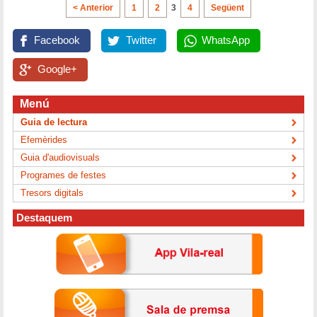
< Anterior
1
2
3
4
Següent
Facebook
Twitter
WhatsApp
Google+
Menú
Guia de lectura
Efemèrides
Guia d'audiovisuals
Programes de festes
Tresors digitals
Destaquem